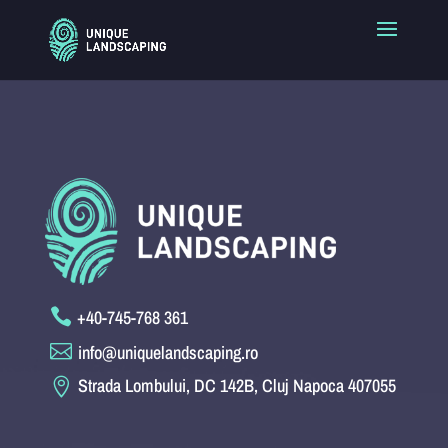

+40-745-768 361

info@uniquelandscaping.ro
Strada Lombului, DC 142B, Cluj Napoca 407055
