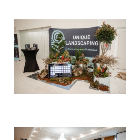
a0d226_ef0449044dec4020b8829ab669781
b98~mv2