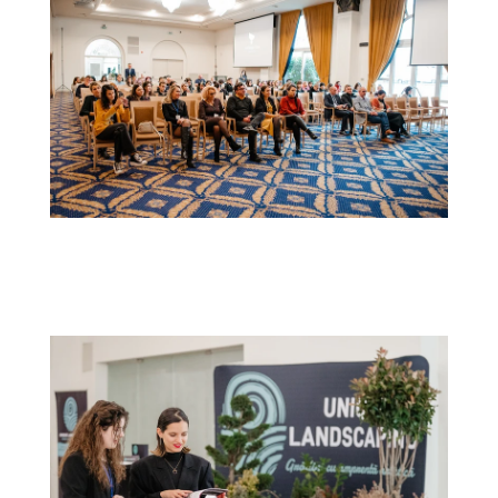
a0d226_462fbb04075348e5b1678b5ca47a9
8e9~mv2