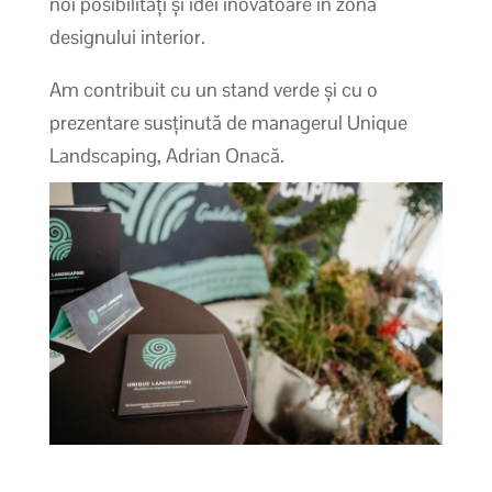
noi posibilități și idei inovatoare în zona
designului interior.
Am contribuit cu un stand verde și cu o
prezentare susținută de managerul Unique
Landscaping, Adrian Onacă.
a0d226_9fddc925477e461fae8681cb175918
a8~mv2