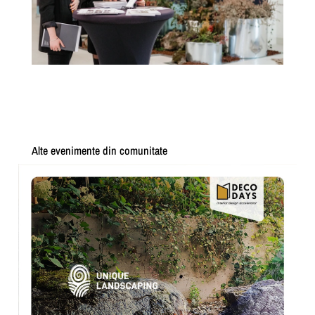
a0d226_121295d3aa8242db8f9f17388abac
be5~mv2
Alte evenimente din comunitate