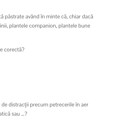
tă păstrate având în minte că, chiar dacă
dinii, plantele companion, plantele bune
re corectă?
c de distracții precum petrecerile în aer
batică sau …?