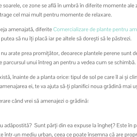
soarele, ce zone se află în umbră în diferite momente ale zi
 atrage cel mai mult pentru momente de relaxare.
eja amenajată, diferite
Comercializare de plante pentru ame
putea să nu îți placă iar pe altele să dorești să le păstrezi.
ă nu arate prea promițător, deoarece plantele perene sunt de
 pe parcursul unui întreg an pentru a vedea cum se schimbă.
stă, înainte de a planta orice: tipul de sol pe care îl ai și cl
a amenajarea ei, te va ajuta să-ți planifici noua grădină mai u
derare când vrei să amenajezi o grădină:
u adăpostită? Sunt părți din ea expuse la îngheț? Este în pa
ste într-un mediu urban, ceea ce poate însemna că are prop