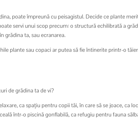
rădina, poate împreună cu peisagistul. Decide ce plante meri
 poate servi unui scop precum: o structură echilibrată a gră
 în grădina ta, sau ecranarea.
ile plante sau copaci ar putea să fie întinerite printr-o tăie
ucuri de grădina ta de vi?
laxare, ca spațiu pentru copii tăi, în care să se joace, ca lo
ăceală într-o piscină gonflabilă, ca refugiu pentru fauna săl