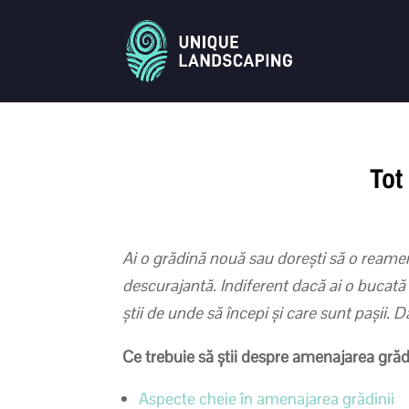
Tot
Ai o grădină nouă sau dorești să o reamena
descurajantă. Indiferent dacă ai o bucată 
știi de unde să începi și care sunt pașii. 
Ce trebuie să știi despre amenajarea grădi
Aspecte cheie în amenajarea grădinii