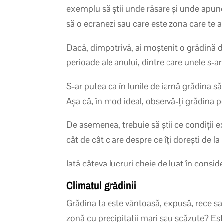
exemplu să știi unde răsare și unde apune 
să o ecranezi sau care este zona care te
Dacă, dimpotrivă, ai moștenit o grădină d
perioade ale anului, dintre care unele s-ar 
S-ar putea ca în lunile de iarnă grădina s
Așa că, în mod ideal, observă-ți grădina
De asemenea, trebuie să știi ce condiții exi
cât de cât clare despre ce îți dorești de l
Iată câteva lucruri cheie de luat în consi
Climatul grădinii
Grădina ta este vântoasă, expusă, rece sa
zonă cu precipitații mari sau scăzute? E