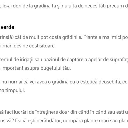
e le-ai dori de la grădina ta și nu uita de necesități precum 
 verde
rins(ă) cât de mult pot costa grădinile. Plantele mai mici pot
i mari devine costisitoare.
mul de irigații sau bazinul de captare a apelor de suprafață 
ct important asupra bugetului tău.
ti nu numai că vei avea o grădină cu o estetică deosebită, ce
oba timpului.
ă să faci lucrări de întreținere doar din când în când sau eșt
tensivă? Dacă ești nerăbdător, cumpără plante mari sau plan