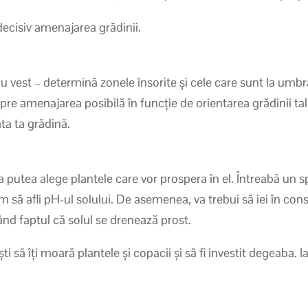
 decisiv amenajarea grădinii.
au vest – determină zonele însorite și cele care sunt la umbră
pre amenajarea posibilă în funcție de orientarea grădinii tale
ta ta grădină.
 putea alege plantele care vor prospera în el. Întreabă un s
um să afli pH-ul solului. De asemenea, va trebui să iei în con
nd faptul că solul se drenează prost.
ști să îți moară plantele și copacii și să fi investit degeaba.