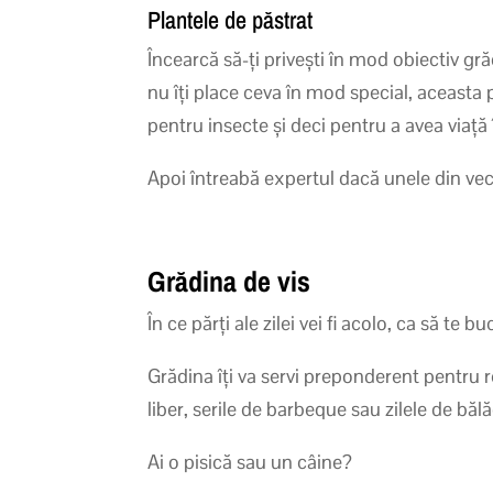
Plantele de păstrat
Încearcă să-ți privești în mod obiectiv g
nu îți place ceva în mod special, aceasta
pentru insecte și deci pentru a avea viață
Apoi întreabă expertul dacă unele din vech
Grădina de vis
În ce părți ale zilei vei fi acolo, ca să te b
Grădina îți va servi preponderent pentru re
liber, serile de barbeque sau zilele de băl
Ai o pisică sau un câine?