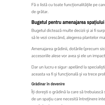
Fă o listă cu toate funcționalitățile pe car
de grătar.
Bugetul pentru amenajarea spațiului
Bugetul dictează multe decizii și ai fi surp
să le vezi crescând, alegerea plantelor ma
Amenajarea grădinii, dotările (precum siste
accesoriile alese vor avea și ele un impa
Dar un lucru e sigur: apelând la specialiș
aceasta va fi și funcțională și va trece pr
Grădinar în devenire
Îți dorești o grădină la care să trebuiasc
de un spațiu care necesită întreținere in