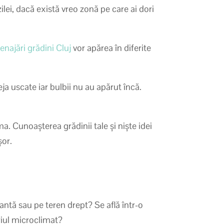
lei, dacă există vreo zonă pe care ai dori
najări grădini Cluj
vor apărea în diferite
ja uscate iar bulbii nu au apărut încă.
ima. Cunoașterea grădinii tale și niște idei
șor.
ntă sau pe teren drept? Se află într-o
riul microclimat?