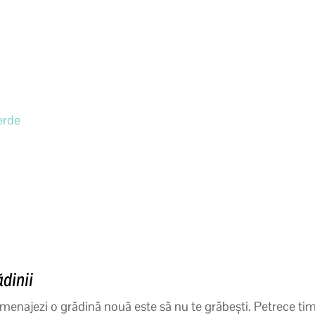
erde
dinii
amenajezi o grădină nouă este să nu te grăbești. Petrece ti