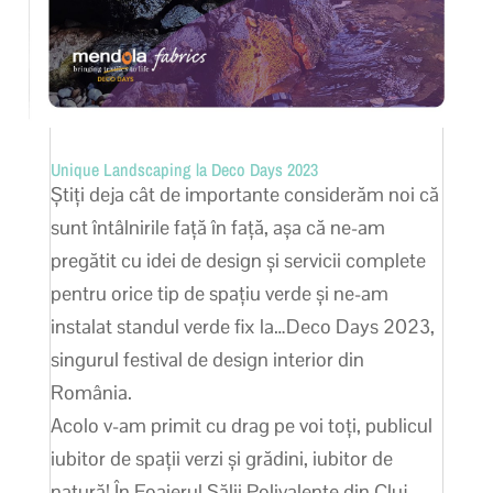
Unique Landscaping la Deco Days 2023
Știți deja cât de importante considerăm noi că
sunt întâlnirile față în față, așa că ne-am
pregătit cu idei de design și servicii complete
pentru orice tip de spațiu verde și ne-am
instalat standul verde fix la…Deco Days 2023,
singurul festival de design interior din
România.
Acolo v-am primit cu drag pe voi toți, publicul
iubitor de spații verzi și grădini, iubitor de
natură! În Foaierul Sălii Polivalente din Cluj-