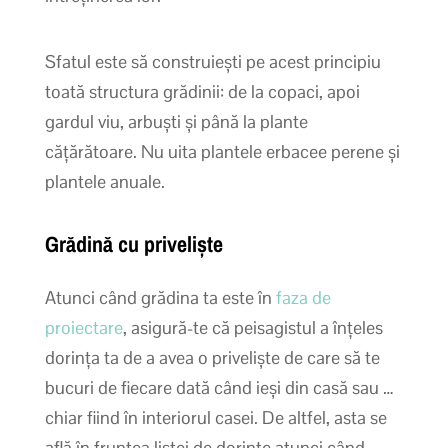
Sfatul este să construiești pe acest principiu
toată structura grădinii: de la copaci, apoi
gardul viu, arbuști și până la plante
cățărătoare. Nu uita plantele erbacee perene și
plantele anuale.
Grădină cu priveliște
Atunci când grădina ta este în
faza de
proiectare
, asigură-te că peisagistul a înțeles
dorința ta de a avea o priveliște de care să te
bucuri de fiecare dată când ieși din casă sau …
chiar fiind în interiorul casei. De altfel, asta se
află în fruntea listei de dorințe atunci când