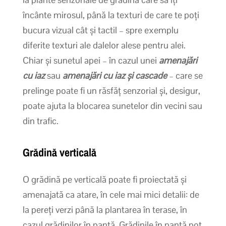
încânte mirosul, până la texturi de care te poți
bucura vizual cât și tactil – spre exemplu
diferite texturi ale dalelor alese pentru alei.
Chiar și sunetul apei – în cazul unei
amenajări
cu iaz
sau
amenajări cu iaz și cascade
– care se
prelinge poate fi un răsfăț senzorial și, desigur,
poate ajuta la blocarea sunetelor din vecini sau
din trafic.
Grădină verticală
O grădină pe verticală poate fi proiectată și
amenajată ca atare, în cele mai mici detalii: de
la pereți verzi până la plantarea în terase, în
cazul grădinilor în pantă. Grădinile în pantă pot