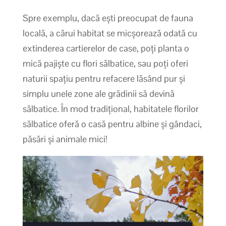
Spre exemplu, dacă ești preocupat de fauna
locală, a cărui habitat se micșorează odată cu
extinderea cartierelor de case, poți planta o
mică pajiște cu flori sălbatice, sau poți oferi
naturii spațiu pentru refacere lăsând pur și
simplu unele zone ale grădinii să devină
sălbatice. În mod tradițional, habitatele florilor
sălbatice oferă o casă pentru albine și gândaci,
păsări și animale mici!