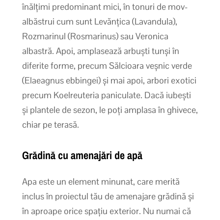
înălțimi predominant mici, în tonuri de mov-
albăstrui cum sunt Levănțica (Lavandula),
Rozmarinul (Rosmarinus) sau Veronica
albastră. Apoi, amplasează arbuști tunși în
diferite forme, precum Sălcioara veșnic verde
(Elaeagnus ebbingei) și mai apoi, arbori exotici
precum Koelreuteria paniculate. Dacă iubești
și plantele de sezon, le poți amplasa în ghivece,
chiar pe terasă.
Grădină cu amenajări de apă
Apa este un element minunat, care merită
inclus în proiectul tău de amenajare grădină și
în aproape orice spațiu exterior. Nu numai că