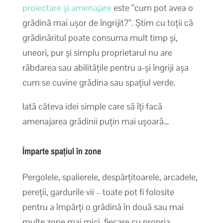
proiectare și amenajare
este ”cum pot avea o
grădină mai ușor de îngrijit?”. Știm cu toții că
grădinăritul poate consuma mult timp și,
uneori, pur și simplu proprietarul nu are
răbdarea sau abilitățile pentru a-și îngriji așa
cum se cuvine grădina sau spațiul verde.
Iată câteva idei simple care să îți facă
amenajarea grădinii puțin mai ușoară…
Împarte spațiul în zone
Pergolele, spalierele, despărțitoarele, arcadele,
pereții, gardurile vii – toate pot fi folosite
pentru a împărți o grădină în două sau mai
multe zone mai mici, fiecare cu propria