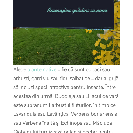
Alege
plante native
– fie că sunt copaci sau
arbuști, gard viu sau flori sălbatice – dar ai grijă
să incluzi specii atractive pentru insecte. Între
acestea din urmă, Buddleja sau Liliacul de vară
este supranumit arbustul fluturilor, în timp ce
Lavandula sau Levănțica, Verbena bonariensis
sau Verbena înaltă și Echinops sau Măciuca
Ciobanului furnizează polen și nectar pentru