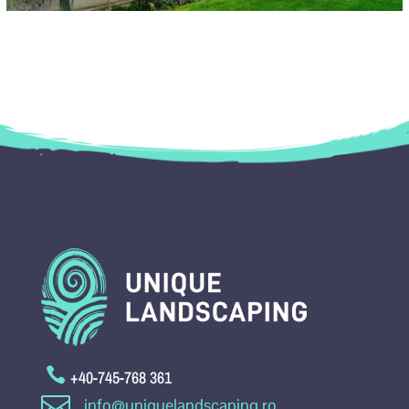

+40-745-768 361

info@uniquelandscaping.ro